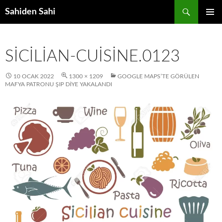
Ara
Sahiden Sahi
İÇERIĞE
BIRINCI
ATLA
MENÜ
SICILIAN-CUISINE.0123
10 OCAK 2022
1300 × 1209
GOOGLE MAPS’TE GÖRÜLEN
MAFYA PATRONU ŞIP DIYE YAKALANDI