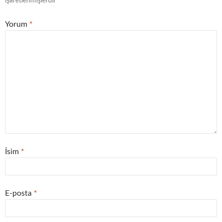
işaretlenmişlerdir
Yorum
*
İsim
*
E-posta
*