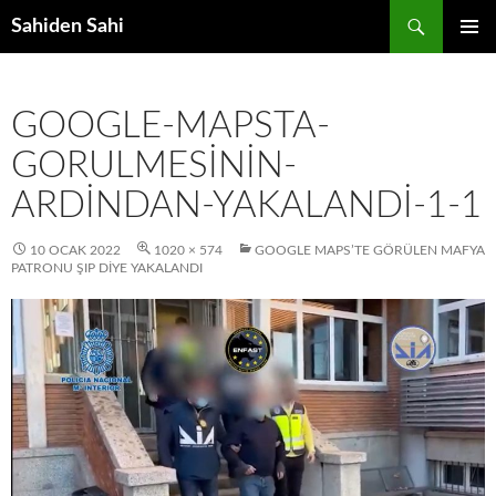
Ara
Sahiden Sahi
İÇERIĞE
BIRINCI
ATLA
MENÜ
GOOGLE-MAPSTA-
GORULMESININ-
ARDINDAN-YAKALANDI-1-1
10 OCAK 2022
1020 × 574
GOOGLE MAPS’TE GÖRÜLEN MAFYA
PATRONU ŞIP DIYE YAKALANDI