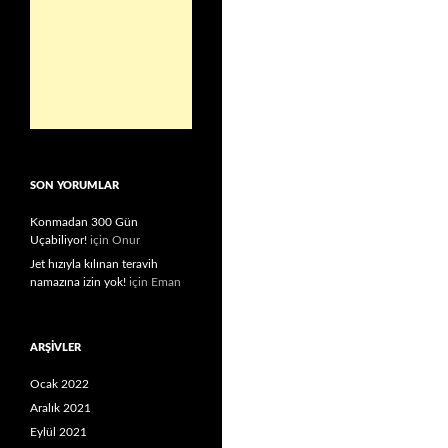
SON YORUMLAR
Konmadan 300 Gün
Uçabiliyor!
için
Onur
Jet hızıyla kılınan teravih
namazına izin yok!
için
Eman
ARŞIVLER
Ocak 2022
Aralık 2021
Eylül 2021