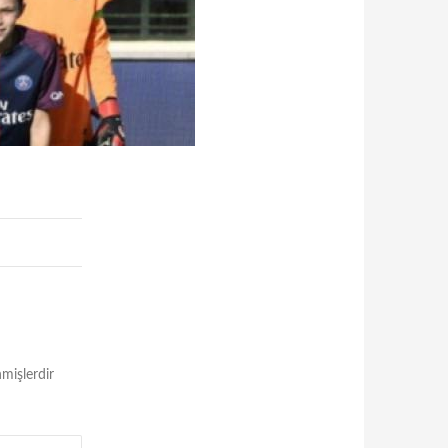
nmişlerdir