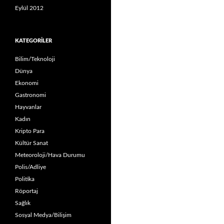
Eylül 2012
KATEGORILER
Bilim/Teknoloji
Dünya
Ekonomi
Gastronomi
Hayvanlar
Kadın
Kripto Para
Kültür Sanat
Meteoroloji/Hava Durumu
Polis/Adliye
Politika
Röportaj
Sağlık
Sosyal Medya/Bilişim