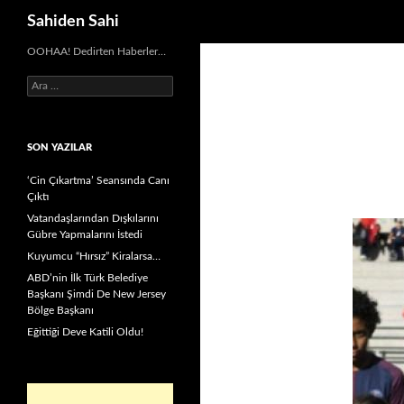
Ara
Sahiden Sahi
OOHAA! Dedirten Haberler…
Arama:
SON YAZILAR
‘Cin Çıkartma’ Seansında Canı
Çıktı
Vatandaşlarından Dışkılarını
Gübre Yapmalarını İstedi
Kuyumcu “Hırsız” Kiralarsa…
ABD’nin İlk Türk Belediye
Başkanı Şimdi De New Jersey
Bölge Başkanı
Eğittiği Deve Katili Oldu!