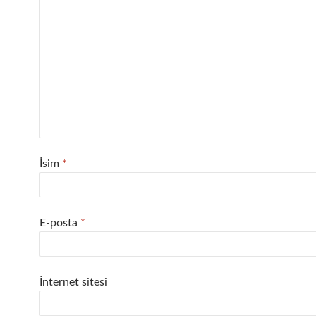
İsim
*
E-posta
*
İnternet sitesi