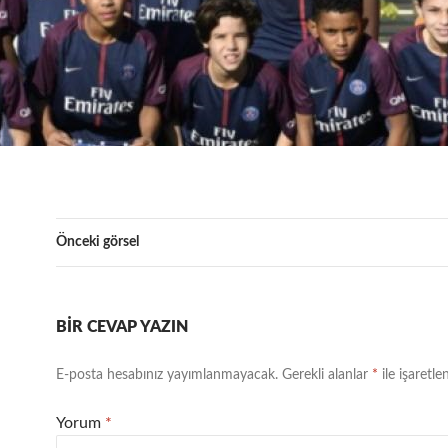
Önceki görsel
BIR CEVAP YAZIN
E-posta hesabınız yayımlanmayacak.
Gerekli alanlar
*
ile işaretle
Yorum
*