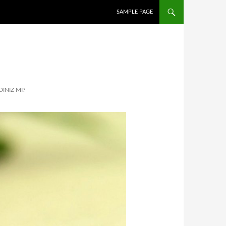
İÇERIĞE ATLA
SAMPLE PAGE
INIZ Mİ?