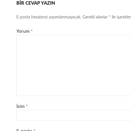
BIR CEVAP YAZIN
E-posta hesabınız yayımlanmayacak.
Gerekli alanlar
*
ile işaretle
Yorum
*
İsim
*
E-posta
*