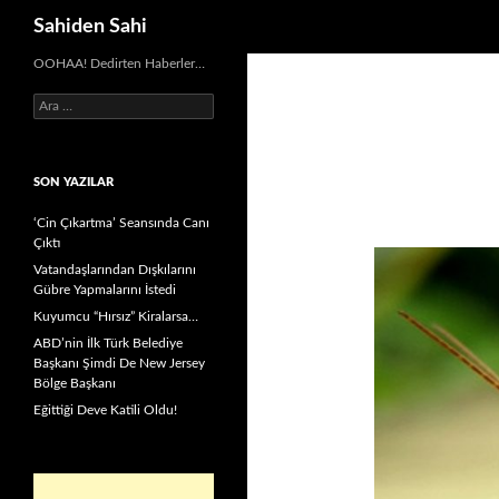
Ara
Sahiden Sahi
OOHAA! Dedirten Haberler…
Arama:
SON YAZILAR
‘Cin Çıkartma’ Seansında Canı
Çıktı
Vatandaşlarından Dışkılarını
Gübre Yapmalarını İstedi
Kuyumcu “Hırsız” Kiralarsa…
ABD’nin İlk Türk Belediye
Başkanı Şimdi De New Jersey
Bölge Başkanı
Eğittiği Deve Katili Oldu!