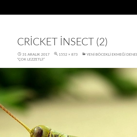
CRICKET INSECT (2)
31 ARALIK 2017
1552 × 873
YENI BÖCEKLI EKMEĞI DENED
“ÇOK LEZZETLI!”