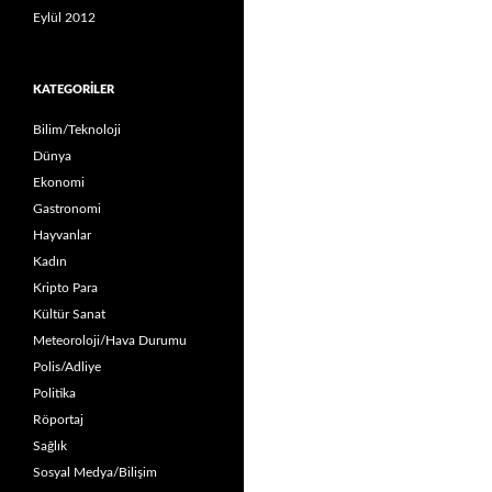
Eylül 2012
KATEGORILER
Bilim/Teknoloji
Dünya
Ekonomi
Gastronomi
Hayvanlar
Kadın
Kripto Para
Kültür Sanat
Meteoroloji/Hava Durumu
Polis/Adliye
Politika
Röportaj
Sağlık
Sosyal Medya/Bilişim