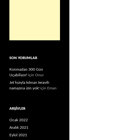
SON YORUMLAR
Konmadan 300 Gün
Uçabiliyor!
için
Onur
Jet hızıyla kılınan teravih
namazına izin yok!
için
Eman
ARŞIVLER
Ocak 2022
Aralık 2021
Eylül 2021