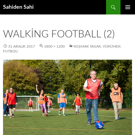
Ara
Sahiden Sahi
İÇERIĞE
BIRINCI
ATLA
MENÜ
WALKING FOOTBALL (2)
31 ARALIK 2017
1800 × 1200
KOŞMAK YASAK, YÜRÜMEK:
FUTBOL!