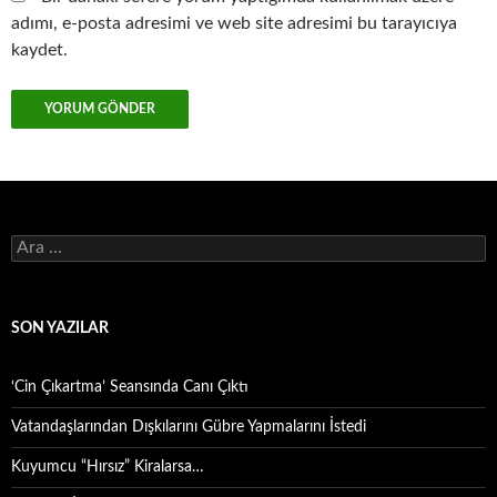
adımı, e-posta adresimi ve web site adresimi bu tarayıcıya
kaydet.
Arama:
SON YAZILAR
‘Cin Çıkartma’ Seansında Canı Çıktı
Vatandaşlarından Dışkılarını Gübre Yapmalarını İstedi
Kuyumcu “Hırsız” Kiralarsa…