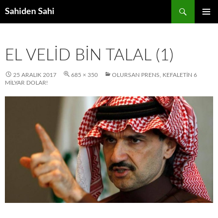
Ara
Sahiden Sahi
İÇERIĞE
BIRINCI
ATLA
MENÜ
EL VELID BIN TALAL (1)
25 ARALIK 2017
685 × 350
OLURSAN PRENS, KEFALETIN 6
MILYAR DOLAR!