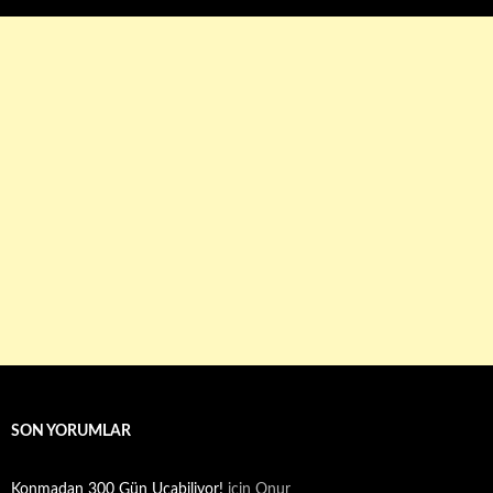
SON YORUMLAR
Konmadan 300 Gün Uçabiliyor!
için
Onur