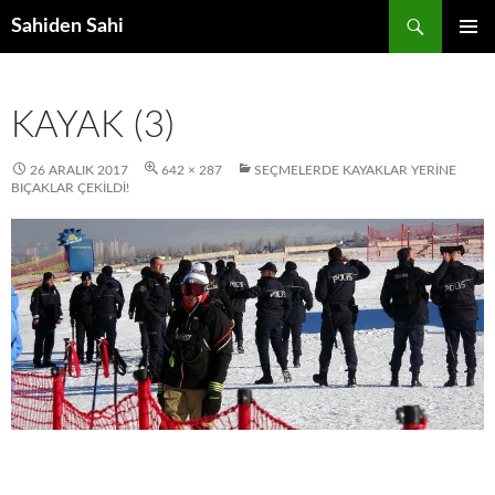
Ara
Sahiden Sahi
İÇERIĞE
BIRINCI
ATLA
MENÜ
KAYAK (3)
26 ARALIK 2017
642 × 287
SEÇMELERDE KAYAKLAR YERINE
BIÇAKLAR ÇEKILDI!