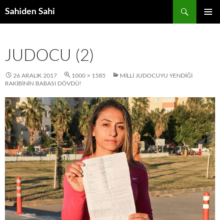
Ara
Sahiden Sahi
İÇERIĞE
BIRINCI
ATLA
MENÜ
JUDOCU (2)
26 ARALIK 2017
1000 × 1585
MILLI JUDOCUYU YENDIĞI
RAKIBININ BABASI DÖVDÜ!