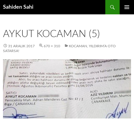
Ara
Sahiden Sahi
İÇERIĞE
BIRINCI
ATLA
MENÜ
AYKUT KOCAMAN (5)
31 ARALIK 2017
670 × 310
KOCAMAN, YILDIRIM’A OTO
SATARSA!