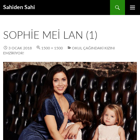
Ara
Sahiden Sahi
İÇERIĞE
BIRINCI
ATLA
MENÜ
SOPHIE MEI LAN (1)
3 OCAK 2018
1500 × 1500
OKUL ÇAĞINDAKI KIZINI
EMZIRIYOR!