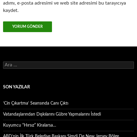
adımı, e-posta adresimi ve web site adresimi bu tarayıcıya
kaydet.
Arama:
SON YAZILAR
‘Cin Çıkartma’ Seansında Canı Çıktı
Vatandaşlarından Dışkılarını Gübre Yapmalarını İstedi
Kuyumcu “Hırsız” Kiralarsa…
ABD’nin İlk Türk Belediye Başkanı Şimdi De New Jersey Bölge