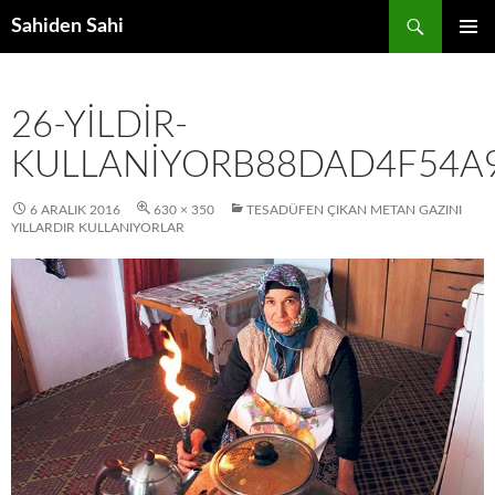
Ara
Sahiden Sahi
İÇERIĞE
BIRINCI
ATLA
MENÜ
26-YILDIR-
KULLANIYORB88DAD4F54A
6 ARALIK 2016
630 × 350
TESADÜFEN ÇIKAN METAN GAZINI
YILLARDIR KULLANIYORLAR