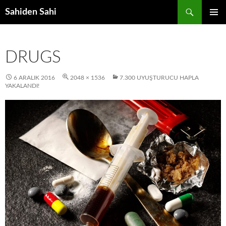
Ara
Sahiden Sahi
İÇERIĞE
BIRINCI
ATLA
MENÜ
DRUGS
6 ARALIK 2016
2048 × 1536
7.300 UYUŞTURUCU HAPLA
YAKALANDI!