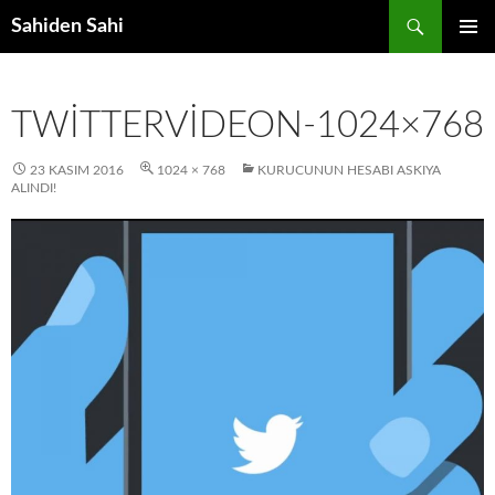
Ara
Sahiden Sahi
İÇERIĞE
BIRINCI
ATLA
MENÜ
TWITTERVIDEON-1024×768
23 KASIM 2016
1024 × 768
KURUCUNUN HESABI ASKIYA
ALINDI!