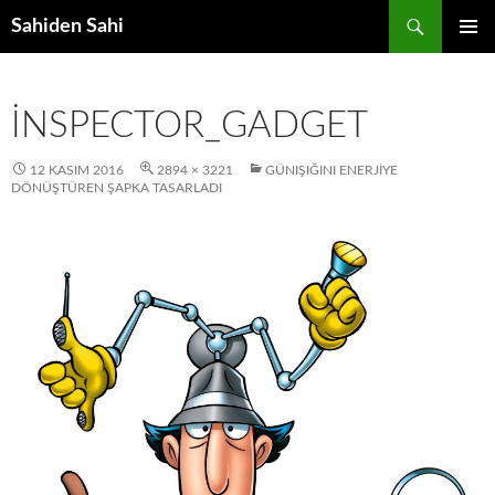
Ara
Sahiden Sahi
İÇERIĞE
BIRINCI
ATLA
MENÜ
INSPECTOR_GADGET
12 KASIM 2016
2894 × 3221
GÜNIŞIĞINI ENERJIYE
DÖNÜŞTÜREN ŞAPKA TASARLADI