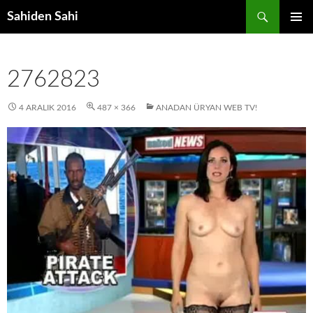
Ara
Sahiden Sahi
İÇERIĞE
BIRINCI
ATLA
MENÜ
2762823
4 ARALIK 2016
487 × 366
ANADAN ÜRYAN WEB TV!