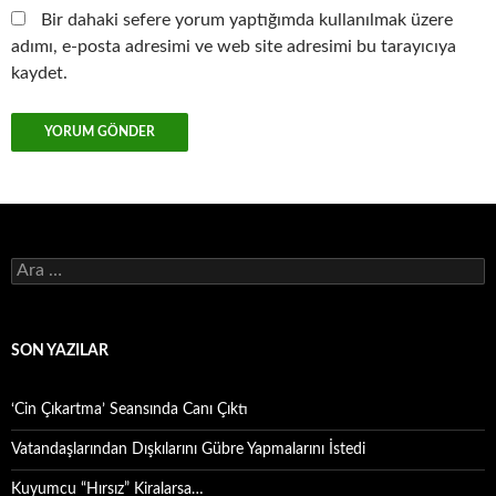
Bir dahaki sefere yorum yaptığımda kullanılmak üzere
adımı, e-posta adresimi ve web site adresimi bu tarayıcıya
kaydet.
Arama:
SON YAZILAR
‘Cin Çıkartma’ Seansında Canı Çıktı
Vatandaşlarından Dışkılarını Gübre Yapmalarını İstedi
Kuyumcu “Hırsız” Kiralarsa…