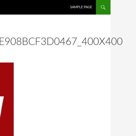
İÇERIĞE ATLA
SAMPLE PAGE
E908BCF3D0467_400X400