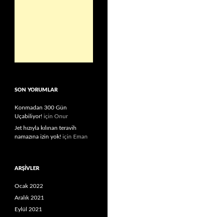
SON YORUMLAR
Konmadan 300 Gün
Uçabiliyor!
için
Onur
Jet hızıyla kılınan teravih
namazına izin yok!
için
Eman
ARŞIVLER
Ocak 2022
Aralık 2021
Eylül 2021