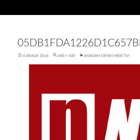
05DB1FDA1226D1C657B
4 ARALIK 2016
400 × 400
ANADAN ÜRYAN WEB TV!