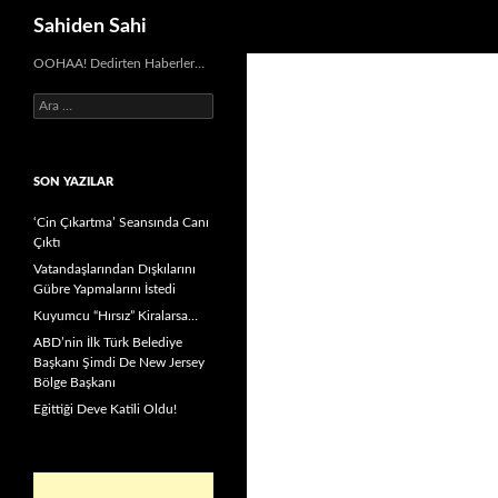
Ara
Sahiden Sahi
OOHAA! Dedirten Haberler…
Arama:
SON YAZILAR
‘Cin Çıkartma’ Seansında Canı
Çıktı
Vatandaşlarından Dışkılarını
Gübre Yapmalarını İstedi
Kuyumcu “Hırsız” Kiralarsa…
ABD’nin İlk Türk Belediye
Başkanı Şimdi De New Jersey
Bölge Başkanı
Eğittiği Deve Katili Oldu!