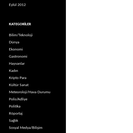
Eylül 2012
KATEGORILER
Bilim/Teknoloji
Dünya
Ekonomi
Gastronomi
Hayvanlar
Kadın
Kripto Para
Kültür Sanat
Meteoroloji/Hava Durumu
Polis/Adliye
Politika
Röportaj
Sağlık
Sosyal Medya/Bilişim