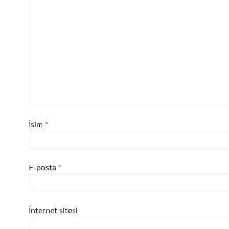
İsim
*
E-posta
*
İnternet sitesi