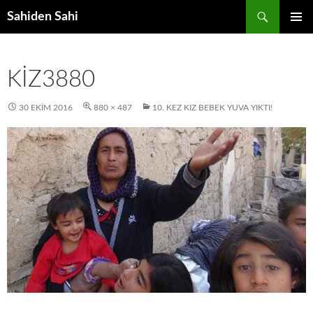
Ara
Sahiden Sahi
İÇERIĞE
BIRINCI
ATLA
MENÜ
KIZ3880
30 EKIM 2016
880 × 487
10. KEZ KIZ BEBEK YUVA YIKTI!