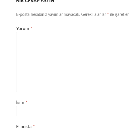
BIR CEVAP YAZIN
E-posta hesabınız yayımlanmayacak.
Gerekli alanlar
*
ile işaretle
Yorum
*
İsim
*
E-posta
*