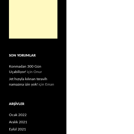
SON YORUMLAR
Konmadan 300 Gün
Uçabiliyor!
için
Onur
Jet hızıyla kılınan teravih
namazına izin yok!
için
Eman
ARŞIVLER
Ocak 2022
Aralık 2021
Eylül 2021