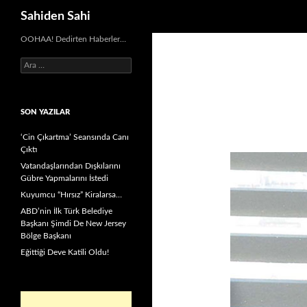
Ara
Sahiden Sahi
OOHAA! Dedirten Haberler…
Arama:
SON YAZILAR
‘Cin Çıkartma’ Seansında Canı
Çıktı
Vatandaşlarından Dışkılarını
Gübre Yapmalarını İstedi
Kuyumcu “Hırsız” Kiralarsa…
ABD’nin İlk Türk Belediye
Başkanı Şimdi De New Jersey
Bölge Başkanı
Eğittiği Deve Katili Oldu!