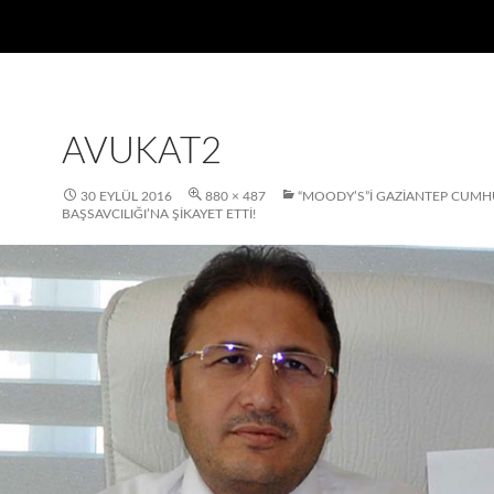
AVUKAT2
30 EYLÜL 2016
880 × 487
“MOODY’S”I GAZIANTEP CUMH
BAŞSAVCILIĞI’NA ŞIKAYET ETTI!