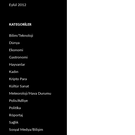
Eylül 2012
KATEGORILER
Bilim/Teknoloji
Dünya
Ekonomi
Gastronomi
Hayvanlar
Kadın
Kripto Para
Kültür Sanat
Meteoroloji/Hava Durumu
Polis/Adliye
Politika
Röportaj
Sağlık
Sosyal Medya/Bilişim