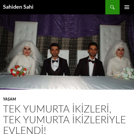
Ara
Sahiden Sahi
İÇERIĞE
BIRINCI
ATLA
MENÜ
YAŞAM
TEK YUMURTA İKIZLERI,
TEK YUMURTA İKIZLERIYLE
EVLENDI!