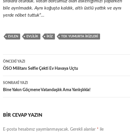
sıralara oturduk. Vatan borcumuz olan askerliğimizi yaparken
bile ayrılmadık. Aynı koğuşta kaldık, altlı üstlü yattık ve aynı
yerde nöbet tuttuk
“…
EVLEN
EVLILIK
IKIZ
TEK YUMURTA IKIZLERI
Yazı
ÖNCEKI YAZI
dolaşımı
ÖSO Militanı Selfie Çekti Ev Havaya Uçtu
SONRAKI YAZI
Bine Yakın Göçmene Vatandaşlık Ama Yanlışlıkla!
BIR CEVAP YAZIN
E-posta hesabınız yayımlanmayacak.
Gerekli alanlar
*
ile