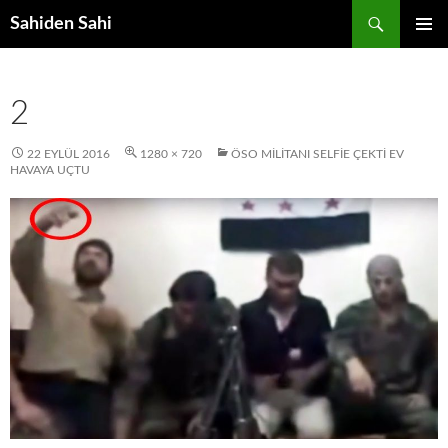
Ara
Sahiden Sahi
İÇERIĞE
BIRINCI
ATLA
MENÜ
2
22 EYLÜL 2016
1280 × 720
ÖSO MILITANI SELFIE ÇEKTI EV
HAVAYA UÇTU