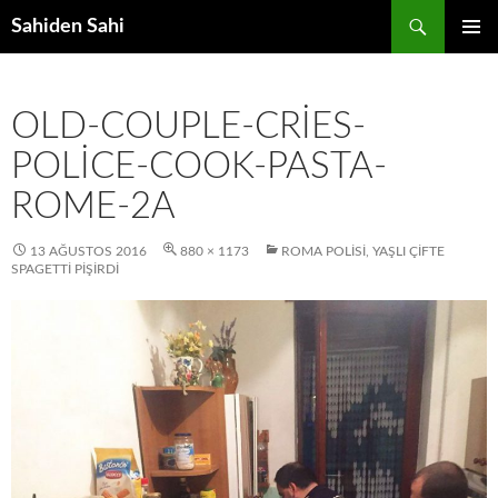
Ara
Sahiden Sahi
İÇERIĞE
BIRINCI
ATLA
MENÜ
OLD-COUPLE-CRIES-
POLICE-COOK-PASTA-
ROME-2A
13 AĞUSTOS 2016
880 × 1173
ROMA POLISI, YAŞLI ÇIFTE
SPAGETTI PIŞIRDI