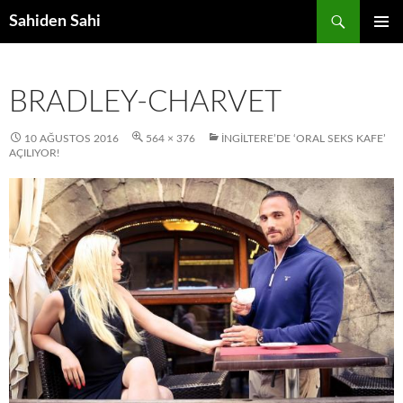
Ara
Sahiden Sahi
İÇERIĞE
BIRINCI
ATLA
MENÜ
BRADLEY-CHARVET
10 AĞUSTOS 2016
564 × 376
İNGILTERE’DE ‘ORAL SEKS KAFE’
AÇILIYOR!