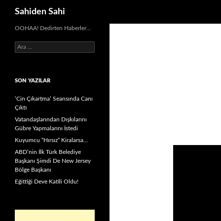
Ara
Sahiden Sahi
OOHAA! Dedirten Haberler…
Arama:
SON YAZILAR
‘Cin Çıkartma’ Seansında Canı
Çıktı
Vatandaşlarından Dışkılarını
Gübre Yapmalarını İstedi
Kuyumcu “Hırsız” Kiralarsa…
ABD’nin İlk Türk Belediye
Başkanı Şimdi De New Jersey
Bölge Başkanı
Eğittiği Deve Katili Oldu!