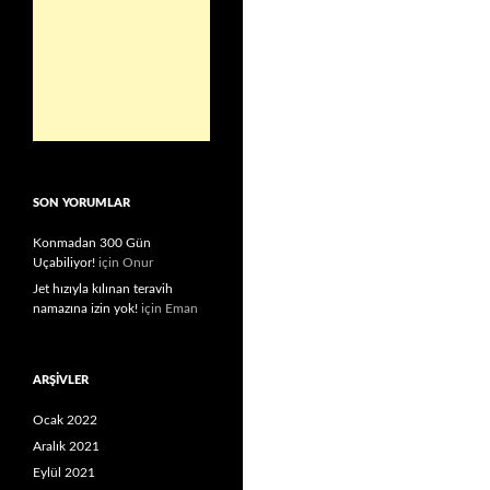
SON YORUMLAR
Konmadan 300 Gün
Uçabiliyor!
için
Onur
Jet hızıyla kılınan teravih
namazına izin yok!
için
Eman
ARŞIVLER
Ocak 2022
Aralık 2021
Eylül 2021