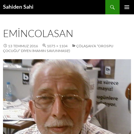
Ara
Sahiden Sahi
İÇERIĞE
BIRINCI
ATLA
MENÜ
EMINCOLASAN
13 TEMMUZ 2016
1075 × 1104
ÇÖLAŞAN’A “OROSPU
ÇOCUĞU” DIYEN İMAMIN SAVUNMASI(!)