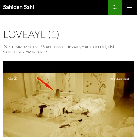
Ara
Sahiden Sahi
İÇERIĞE
BIRINCI
ATLA
MENÜ
LOVEAYL (1)
7 TEMMUZ 2016
480 × 360
YARIŞMACILARIN İLIŞKISI
SANSÜRSÜZ YAYINLANDI!