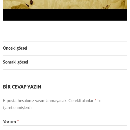
Önceki görsel
Sonraki görsel
BIR CEVAP YAZIN
E-posta hesabınız yayımlanmayacak.
Gerekli alanlar
*
ile
işaretlenmişlerdir
Yorum
*