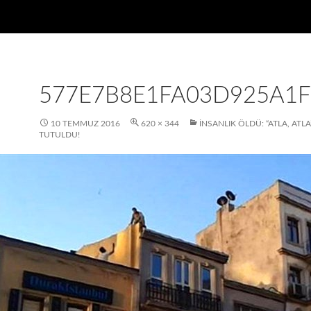
577E7B8E1FA03D925A1F
10 TEMMUZ 2016
620 × 344
İNSANLIK ÖLDÜ: “ATLA, ATL
TUTULDU!