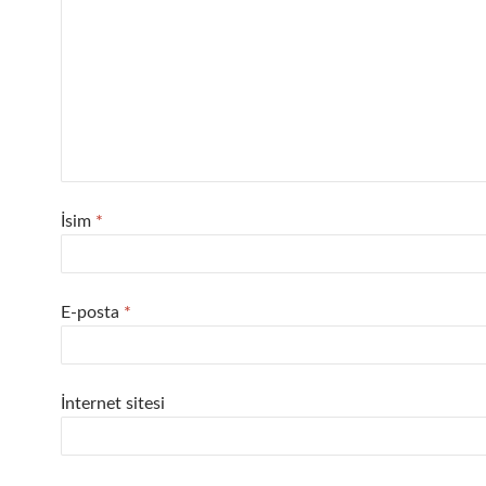
İsim
*
E-posta
*
İnternet sitesi