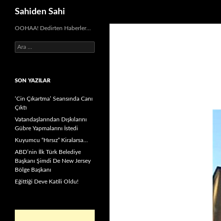
Ara
Sahiden Sahi
OOHAA! Dedirten Haberler…
Arama:
SON YAZILAR
‘Cin Çıkartma’ Seansında Canı
Çıktı
Vatandaşlarından Dışkılarını
Gübre Yapmalarını İstedi
Kuyumcu “Hırsız” Kiralarsa…
ABD’nin İlk Türk Belediye
Başkanı Şimdi De New Jersey
Bölge Başkanı
Eğittiği Deve Katili Oldu!