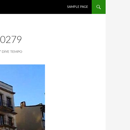
İÇERIĞE ATLA
SAMPLE PAGE
0279
A” DIYE TEMPO