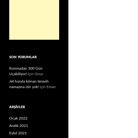
SON YORUMLAR
Konmadan 300 Gün
Uçabiliyor!
için
Onur
Jet hızıyla kılınan teravih
namazına izin yok!
için
Eman
ARŞIVLER
Ocak 2022
Aralık 2021
Eylül 2021