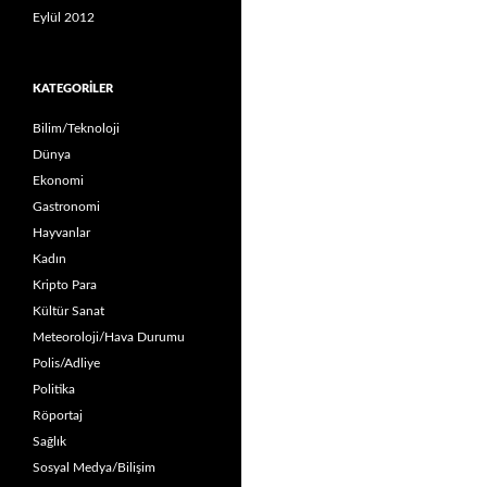
Eylül 2012
KATEGORILER
Bilim/Teknoloji
Dünya
Ekonomi
Gastronomi
Hayvanlar
Kadın
Kripto Para
Kültür Sanat
Meteoroloji/Hava Durumu
Polis/Adliye
Politika
Röportaj
Sağlık
Sosyal Medya/Bilişim