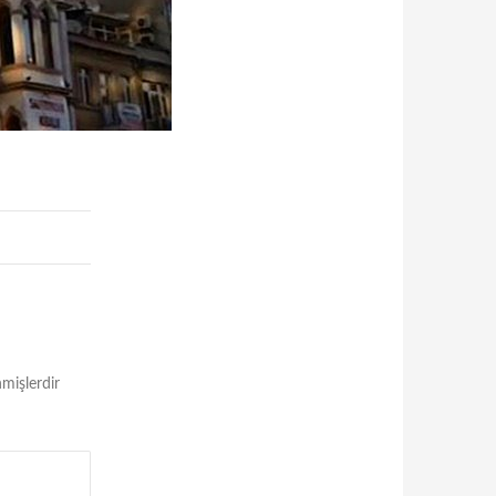
nmişlerdir