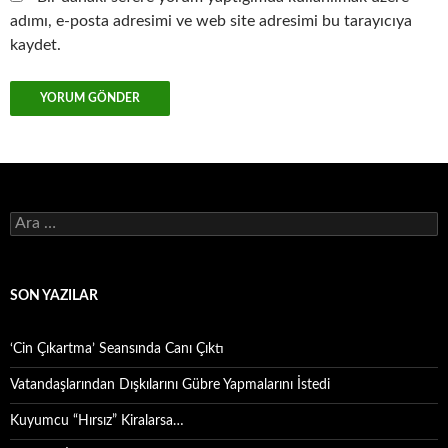
adımı, e-posta adresimi ve web site adresimi bu tarayıcıya
kaydet.
Arama:
SON YAZILAR
‘Cin Çıkartma’ Seansında Canı Çıktı
Vatandaşlarından Dışkılarını Gübre Yapmalarını İstedi
Kuyumcu “Hırsız” Kiralarsa…