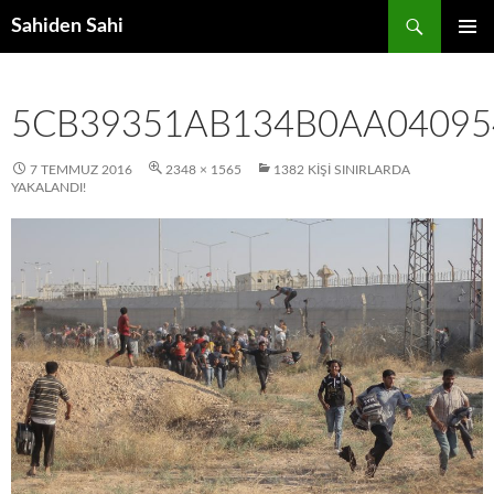
Ara
Sahiden Sahi
İÇERIĞE
BIRINCI
ATLA
MENÜ
5CB39351AB134B0AA04095
7 TEMMUZ 2016
2348 × 1565
1382 KIŞI SINIRLARDA
YAKALANDI!