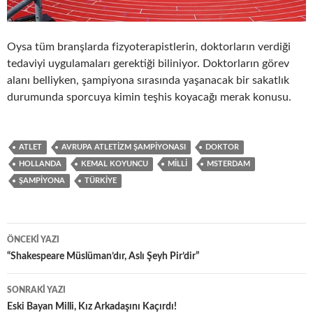
Oysa tüm branşlarda fizyoterapistlerin, doktorların verdiği
tedaviyi uygulamaları gerektiği biliniyor. Doktorların görev
alanı belliyken, şampiyona sırasında yaşanacak bir sakatlık
durumunda sporcuya kimin teşhis koyacağı merak konusu.
ATLET
AVRUPA ATLETIZM ŞAMPIYONASI
DOKTOR
HOLLANDA
KEMAL KOYUNCU
MILLI
MSTERDAM
ŞAMPIYONA
TÜRKIYE
Yazı
ÖNCEKI YAZI
dolaşımı
“Shakespeare Müslüman’dır, Aslı Şeyh Pir’dir”
SONRAKI YAZI
Eski Bayan Milli, Kız Arkadaşını Kaçırdı!