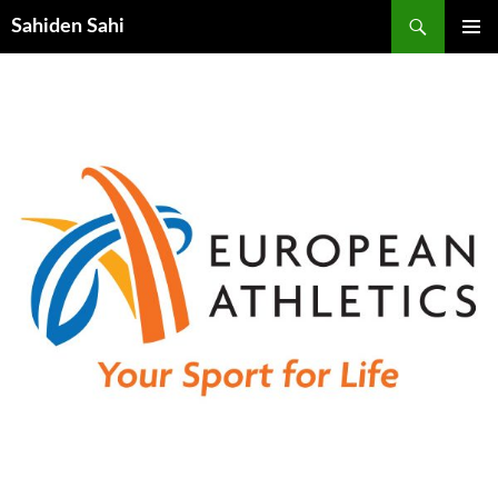
Ara
Sahiden Sahi
İÇERIĞE
BIRINCI
ATLA
MENÜ