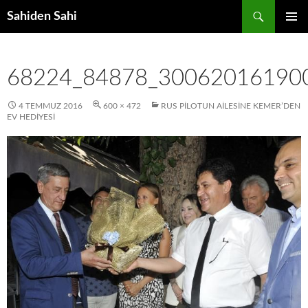
Ara
Sahiden Sahi
İÇERIĞE
BIRINCI
ATLA
MENÜ
68224_84878_30062016190
4 TEMMUZ 2016
600 × 472
RUS PILOTUN AILESINE KEMER’DEN
EV HEDIYESI