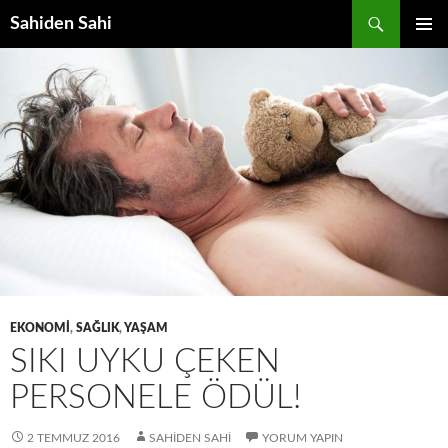
Ara
Sahiden Sahi
İÇERIĞE
BIRINCI
ATLA
MENÜ
EKONOMI
,
SAĞLIK
,
YAŞAM
SIKI UYKU ÇEKEN
PERSONELE ÖDÜL!
2 TEMMUZ 2016
SAHIDEN SAHI
YORUM YAPIN