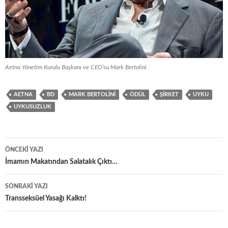
Aetna Yönetim Kurulu Başkanı ve CEO’su Mark Bertolini
AETNA
BD
MARK BERTOLINI
ÖDÜL
ŞIRKET
UYKU
UYKUSUZLUK
Yazı
ÖNCEKI YAZI
dolaşımı
İmamın Makatından Salatalık Çıktı…
SONRAKI YAZI
Transseksüel Yasağı Kalktı!