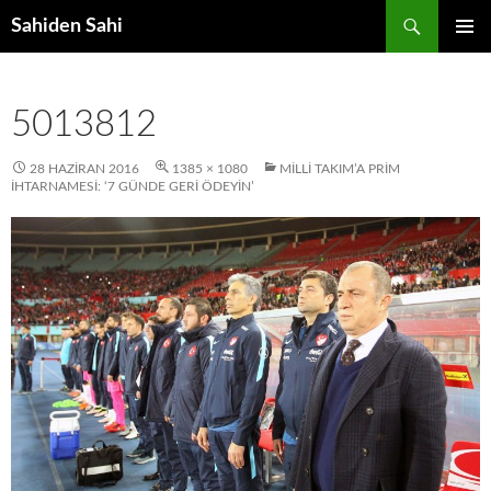
Ara
Sahiden Sahi
İÇERIĞE
BIRINCI
ATLA
MENÜ
5013812
28 HAZIRAN 2016
1385 × 1080
MILLI TAKIM’A PRIM
İHTARNAMESI: ‘7 GÜNDE GERI ÖDEYIN’