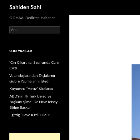
Ara
Sahiden Sahi
OOHAA! Dedirten Haberler…
Arama:
SON YAZILAR
‘Cin Çıkartma’ Seansında Canı
Çıktı
Vatandaşlarından Dışkılarını
Gübre Yapmalarını İstedi
Kuyumcu “Hırsız” Kiralarsa…
ABD’nin İlk Türk Belediye
Başkanı Şimdi De New Jersey
Bölge Başkanı
Eğittiği Deve Katili Oldu!