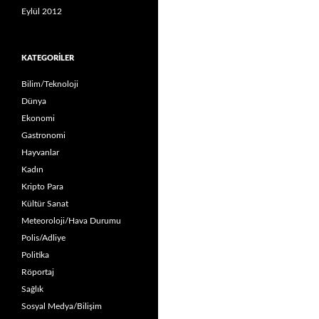
Eylül 2012
KATEGORILER
Bilim/Teknoloji
Dünya
Ekonomi
Gastronomi
Hayvanlar
Kadın
Kripto Para
Kültür Sanat
Meteoroloji/Hava Durumu
Polis/Adliye
Politika
Röportaj
Sağlık
Sosyal Medya/Bilişim