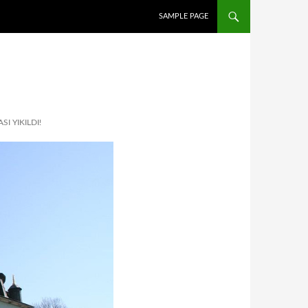
İÇERIĞE ATLA
SAMPLE PAGE
I YIKILDI!