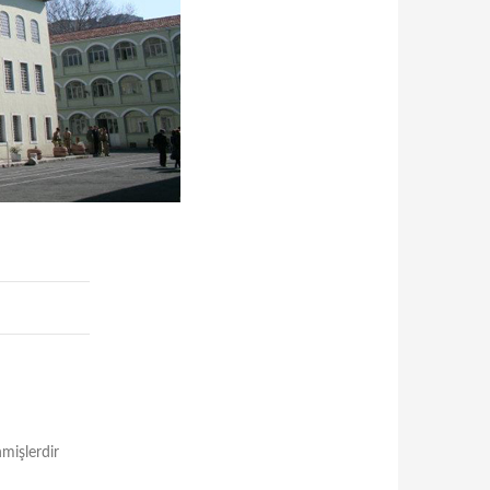
nmişlerdir