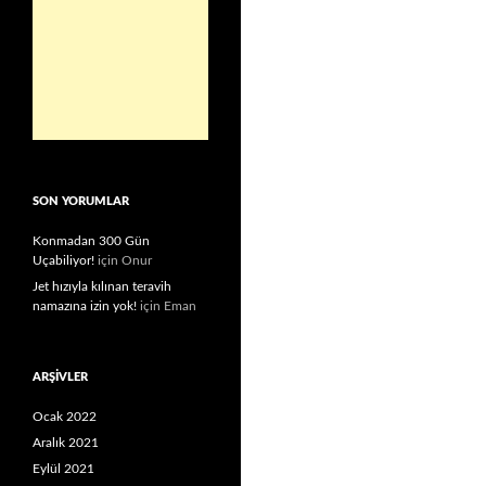
SON YORUMLAR
Konmadan 300 Gün
Uçabiliyor!
için
Onur
Jet hızıyla kılınan teravih
namazına izin yok!
için
Eman
ARŞIVLER
Ocak 2022
Aralık 2021
Eylül 2021