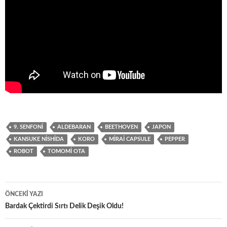
9. SENFONI
ALDEBARAN
BEETHOVEN
JAPON
KANSUKE NISHIDA
KORO
MIRAI CAPSULE
PEPPER
ROBOT
TOMOMI OTA
Yazı
ÖNCEKI YAZI
dolaşımı
Bardak Çektirdi Sırtı Delik Deşik Oldu!