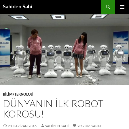
Ara
Sahiden Sahi
İÇERIĞE
BIRINCI
ATLA
MENÜ
BILIM/TEKNOLOJI
DÜNYANIN İLK ROBOT
KOROSU!
23 HAZIRAN 2016
SAHIDEN SAHI
YORUM YAPIN