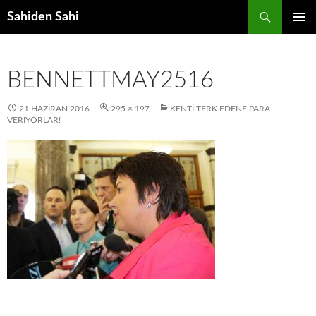
Ara
Sahiden Sahi
İÇERIĞE
BIRINCI
ATLA
MENÜ
BENNETTMAY2516
21 HAZIRAN 2016
295 × 197
KENTI TERK EDENE PARA
VERIYORLAR!