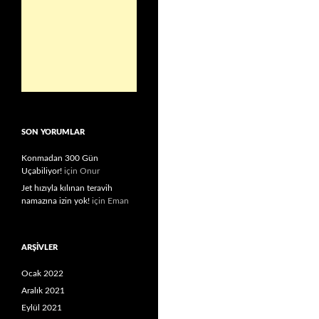
SON YORUMLAR
Konmadan 300 Gün
Uçabiliyor!
için
Onur
Jet hızıyla kılınan teravih
namazına izin yok!
için
Eman
ARŞIVLER
Ocak 2022
Aralık 2021
Eylül 2021