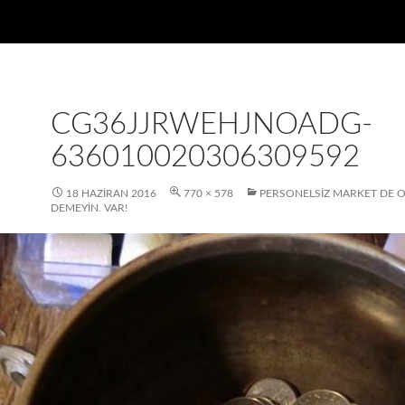
CG36JJRWEHJNOADG-
636010020306309592
18 HAZIRAN 2016
770 × 578
PERSONELSIZ MARKET DE
DEMEYIN. VAR!