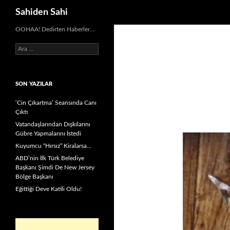
Ara
Sahiden Sahi
OOHAA! Dedirten Haberler…
Arama:
SON YAZILAR
‘Cin Çıkartma’ Seansında Canı
Çıktı
Vatandaşlarından Dışkılarını
Gübre Yapmalarını İstedi
Kuyumcu “Hırsız” Kiralarsa…
ABD’nin İlk Türk Belediye
Başkanı Şimdi De New Jersey
Bölge Başkanı
Eğittiği Deve Katili Oldu!