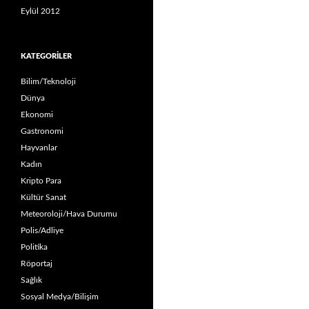
Eylül 2012
KATEGORILER
Bilim/Teknoloji
Dünya
Ekonomi
Gastronomi
Hayvanlar
Kadın
Kripto Para
Kültür Sanat
Meteoroloji/Hava Durumu
Polis/Adliye
Politika
Röportaj
Sağlık
Sosyal Medya/Bilişim