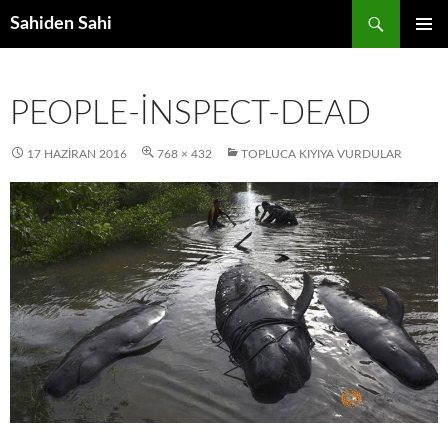
Ara
Sahiden Sahi
İÇERIĞE
BIRINCI
ATLA
MENÜ
PEOPLE-INSPECT-DEAD
17 HAZIRAN 2016
768 × 432
TOPLUCA KIYIYA VURDULAR