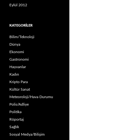
Eylül 2012
KATEGORILER
Bilim/Teknoloji
Dünya
Ekonomi
Gastronomi
Hayvanlar
Kadın
Kripto Para
Kültür Sanat
Meteoroloji/Hava Durumu
Polis/Adliye
Politika
Röportaj
Sağlık
Sosyal Medya/Bilişim