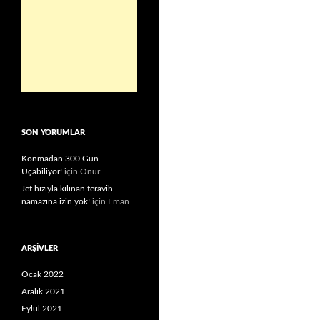
SON YORUMLAR
Konmadan 300 Gün
Uçabiliyor!
için
Onur
Jet hızıyla kılınan teravih
namazına izin yok!
için
Eman
ARŞIVLER
Ocak 2022
Aralık 2021
Eylül 2021