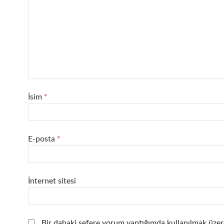
İsim
*
E-posta
*
İnternet sitesi
Bir dahaki sefere yorum yaptığımda kullanılmak üzer