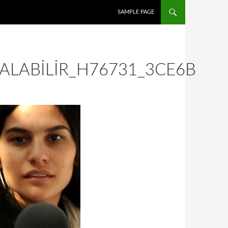
İÇERIĞE ATLA
SAMPLE PAGE
KALABILIR_H76731_3CE6B