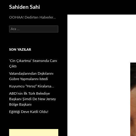
Ara
Sahiden Sahi
OOHAA! Dedirten Haberler…
Arama:
SON YAZILAR
‘Cin Çıkartma’ Seansında Canı
Çıktı
Vatandaşlarından Dışkılarını
Gübre Yapmalarını İstedi
Kuyumcu “Hırsız” Kiralarsa…
ABD’nin İlk Türk Belediye
Başkanı Şimdi De New Jersey
Bölge Başkanı
Eğittiği Deve Katili Oldu!