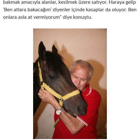
bakmak amacıyla alanlar, kesilmek üzere satıyor. Haraya gelip
’Ben atlara bakacağım’ diyenler içinde kasaplar da oluyor. Ben
onlara asla at vermiyorum” diye konuştu.