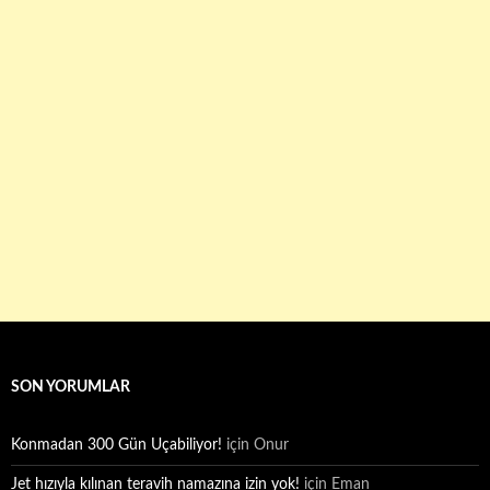
SON YORUMLAR
Konmadan 300 Gün Uçabiliyor!
için
Onur
Jet hızıyla kılınan teravih namazına izin yok!
için
Eman