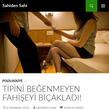
Ara
Sahiden Sahi
İÇERIĞE
BIRINCI
ATLA
MENÜ
POLIS/ADLIYE
TIPINI BEĞENMEYEN
FAHIŞEYI BIÇAKLADI!
6 HAZIRAN 2016
SAHIDEN SAHI
YORUM YAPIN