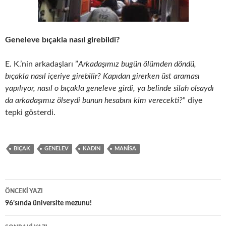
Geneleve bıçakla nasıl girebildi?
E. K.’nin arkadaşları ”
Arkadaşımız bugün ölümden döndü,
bıçakla nasıl içeriye girebilir? Kapıdan girerken üst araması
yapılıyor, nasıl o bıçakla geneleve girdi, ya belinde silah olsaydı
da arkadaşımız ölseydi bunun hesabını kim verecekti?
” diye
tepki gösterdi.
BIÇAK
GENELEV
KADIN
MANISA
Yazı
ÖNCEKI YAZI
dolaşımı
96’sında üniversite mezunu!