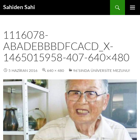
Ara
Sahiden Sahi
İÇERIĞE
BIRINCI
ATLA
MENÜ
1116078-
ABADEBBBDFCACD_X-
1465015958-407-640×480
5 HAZIRAN 2016
640 × 480
96’SINDA ÜNIVERSITE MEZUNU!