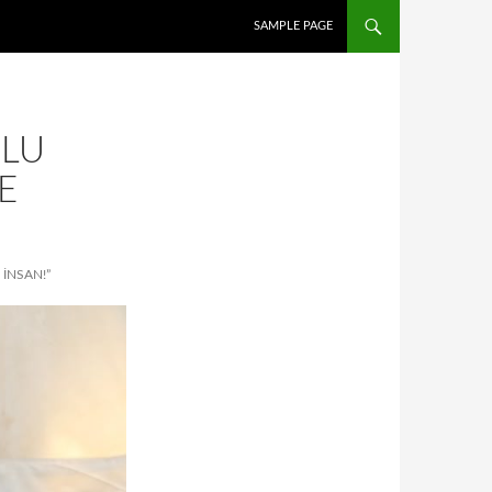
İÇERIĞE ATLA
SAMPLE PAGE
ULU
E
 INSAN!”