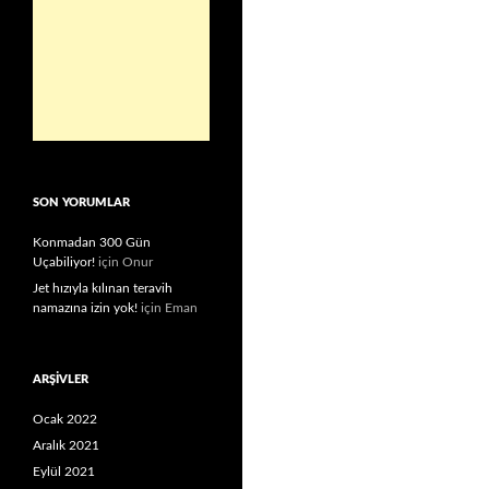
SON YORUMLAR
Konmadan 300 Gün
Uçabiliyor!
için
Onur
Jet hızıyla kılınan teravih
namazına izin yok!
için
Eman
ARŞIVLER
Ocak 2022
Aralık 2021
Eylül 2021