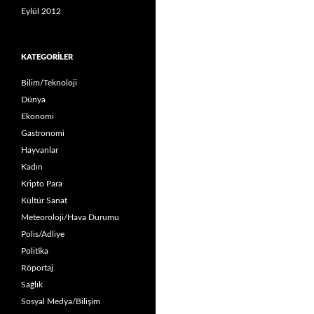
Eylül 2012
KATEGORILER
Bilim/Teknoloji
Dünya
Ekonomi
Gastronomi
Hayvanlar
Kadın
Kripto Para
Kültür Sanat
Meteoroloji/Hava Durumu
Polis/Adliye
Politika
Röportaj
Sağlık
Sosyal Medya/Bilişim