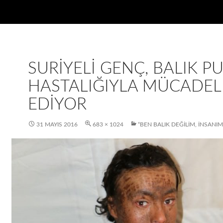
SURIYELI GENÇ, BALIK P
HASTALIĞIYLA MÜCADEL
EDIYOR
31 MAYIS 2016
683 × 1024
“BEN BALIK DEĞILIM, INSANIM