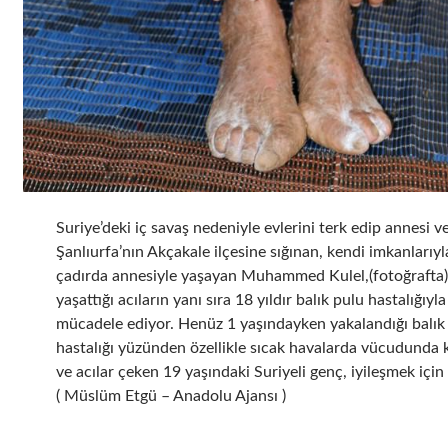
Suriye’deki iç savaş nedeniyle evlerini terk edip annesi v
Şanlıurfa’nın Akçakale ilçesine sığınan, kendi imkanlarıyl
çadırda annesiyle yaşayan Muhammed Kulel,(fotoğrafta)
yaşattığı acıların yanı sıra 18 yıldır balık pulu hastalığıyl
mücadele ediyor. Henüz 1 yaşındayken yakalandığı balık
hastalığı yüzünden özellikle sıcak havalarda vücudunda k
ve acılar çeken 19 yaşındaki Suriyeli genç, iyileşmek için
( Müslüm Etgü – Anadolu Ajansı )