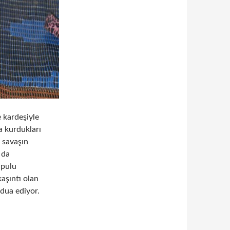
e kardeşiyle
a kurdukları
 savaşın
a da
 pulu
aşıntı olan
 dua ediyor.