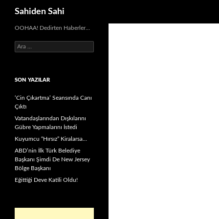
Ara
Sahiden Sahi
OOHAA! Dedirten Haberler…
Arama:
SON YAZILAR
‘Cin Çıkartma’ Seansında Canı
Çıktı
Vatandaşlarından Dışkılarını
Gübre Yapmalarını İstedi
Kuyumcu “Hırsız” Kiralarsa…
ABD’nin İlk Türk Belediye
Başkanı Şimdi De New Jersey
Bölge Başkanı
Eğittiği Deve Katili Oldu!