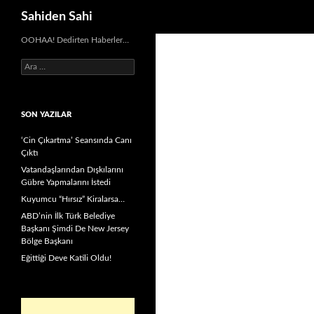
Ara
Sahiden Sahi
OOHAA! Dedirten Haberler…
Arama:
SON YAZILAR
‘Cin Çıkartma’ Seansında Canı
Çıktı
Vatandaşlarından Dışkılarını
Gübre Yapmalarını İstedi
Kuyumcu “Hırsız” Kiralarsa…
ABD’nin İlk Türk Belediye
Başkanı Şimdi De New Jersey
Bölge Başkanı
Eğittiği Deve Katili Oldu!