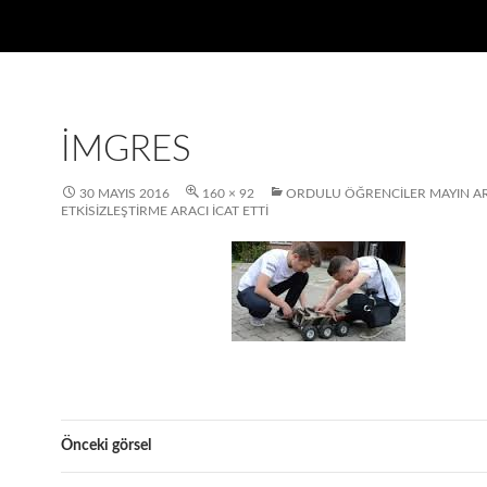
IMGRES
30 MAYIS 2016
160 × 92
ORDULU ÖĞRENCILER MAYIN A
ETKISIZLEŞTIRME ARACI ICAT ETTI
Önceki görsel