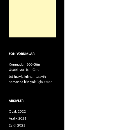
SON YORUMLAR
Konmadan 300 Gün
Uçabiliyor!
için
Onur
Jet hızıyla kılınan teravih
namazına izin yok!
için
Eman
ARŞIVLER
Ocak 2022
Aralık 2021
Eylül 2021