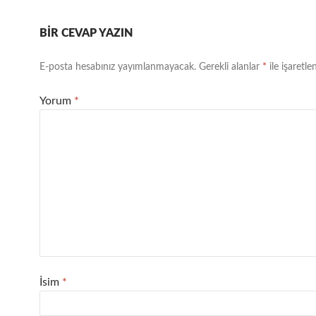
BIR CEVAP YAZIN
E-posta hesabınız yayımlanmayacak.
Gerekli alanlar
*
ile işaretle
Yorum
*
İsim
*