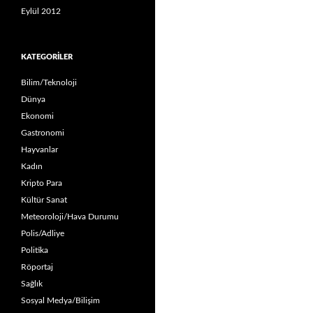
Eylül 2012
KATEGORILER
Bilim/Teknoloji
Dünya
Ekonomi
Gastronomi
Hayvanlar
Kadın
Kripto Para
Kültür Sanat
Meteoroloji/Hava Durumu
Polis/Adliye
Politika
Röportaj
Sağlık
Sosyal Medya/Bilişim