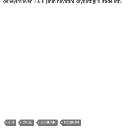
deneyimleyen 7,8 kişinin hayatını kaybettiğini ifade etti.
ÇIN
OKUL
SICHUAN
UÇURUM