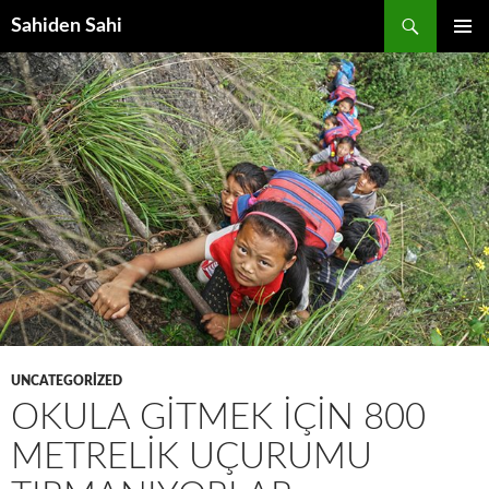
Ara
Sahiden Sahi
İÇERIĞE
BIRINCI
ATLA
MENÜ
UNCATEGORIZED
OKULA GITMEK IÇIN 800
METRELIK UÇURUMU