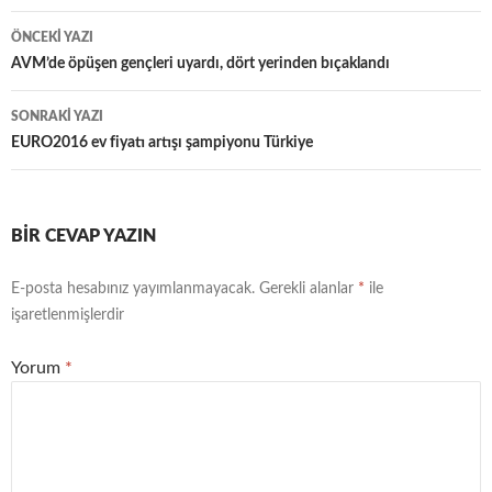
Yazı
ÖNCEKI YAZI
dolaşımı
AVM’de öpüşen gençleri uyardı, dört yerinden bıçaklandı
SONRAKI YAZI
EURO2016 ev fiyatı artışı şampiyonu Türkiye
BIR CEVAP YAZIN
E-posta hesabınız yayımlanmayacak.
Gerekli alanlar
*
ile
işaretlenmişlerdir
Yorum
*