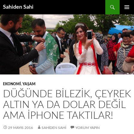
Ara
Sahiden Sahi
İÇERIĞE
BIRINCI
ATLA
MENÜ
EKONOMI
,
YAŞAM
DÜĞÜNDE BILEZIK, ÇEYREK
ALTIN YA DA DOLAR DEĞIL
AMA IPHONE TAKTILAR!
29 MAYIS 2016
SAHIDEN SAHI
YORUM YAPIN