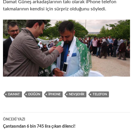
Damat Güneş arkadaşlarının takı olarak iPhone telefon
takmalarının kendisi için sürpriz olduğunu söyledi.
DAMAT
DÜĞÜN
IPHONE
NEVŞEHIR
TELEFON
Yazı
ÖNCEKI YAZI
dolaşımı
Çantasından 6 bin 745 lira çıkan dilenci!