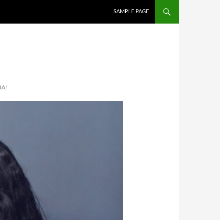
İÇERIĞE ATLA
SAMPLE PAGE
BA!