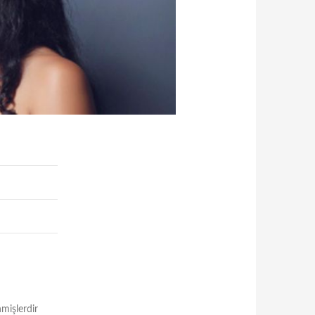
nmişlerdir