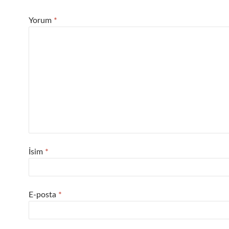
Yorum
*
İsim
*
E-posta
*