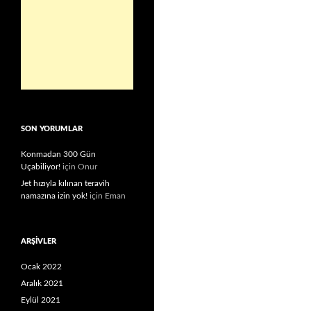
SON YORUMLAR
Konmadan 300 Gün
Uçabiliyor!
için
Onur
Jet hızıyla kılınan teravih
namazına izin yok!
için
Eman
ARŞIVLER
Ocak 2022
Aralık 2021
Eylül 2021