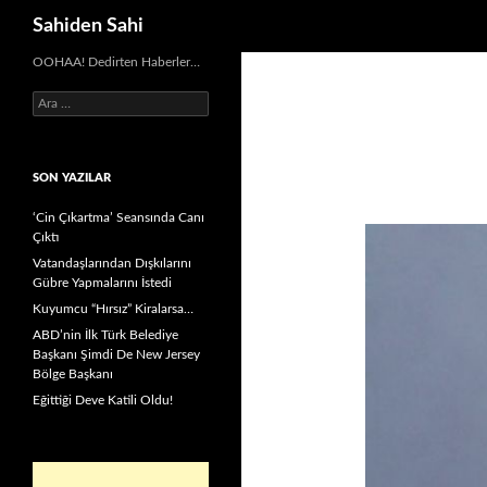
Ara
Sahiden Sahi
OOHAA! Dedirten Haberler…
Arama:
SON YAZILAR
‘Cin Çıkartma’ Seansında Canı
Çıktı
Vatandaşlarından Dışkılarını
Gübre Yapmalarını İstedi
Kuyumcu “Hırsız” Kiralarsa…
ABD’nin İlk Türk Belediye
Başkanı Şimdi De New Jersey
Bölge Başkanı
Eğittiği Deve Katili Oldu!