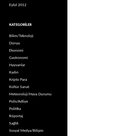
Eylül 2012
KATEGORILER
Bilim/Teknoloji
Dünya
Ekonomi
Gastronomi
Hayvanlar
Kadın
Kripto Para
Kültür Sanat
Meteoroloji/Hava Durumu
Polis/Adliye
Politika
Röportaj
Sağlık
Sosyal Medya/Bilişim