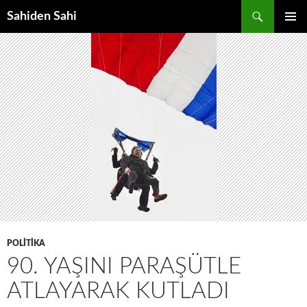
Ara
Sahiden Sahi
İÇERIĞE
BIRINCI
ATLA
MENÜ
POLITIKA
90. YAŞINI PARAŞÜTLE
ATLAYARAK KUTLADI