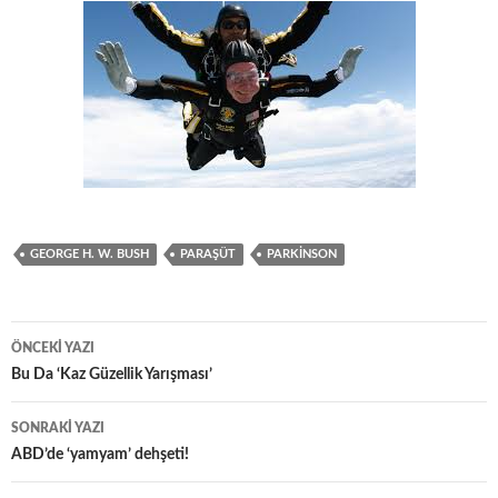
GEORGE H. W. BUSH
PARAŞÜT
PARKINSON
Yazı
ÖNCEKI YAZI
dolaşımı
Bu Da ‘Kaz Güzellik Yarışması’
SONRAKI YAZI
ABD’de ‘yamyam’ dehşeti!