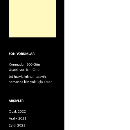
SON YORUMLAR
Konmadan 300 Gün
Uçabiliyor!
için
Onur
Jet hızıyla kılınan teravih
namazına izin yok!
için
Eman
ARŞIVLER
Ocak 2022
Aralık 2021
Eylül 2021