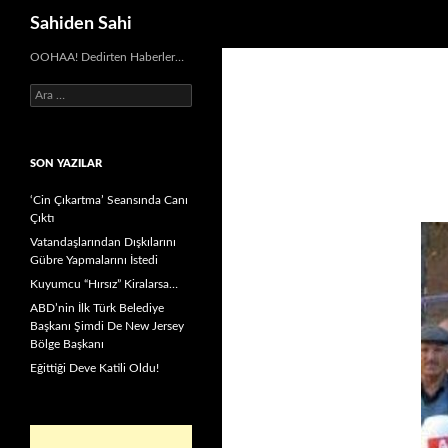
Ara
Sahiden Sahi
OOHAA! Dedirten Haberler…
Arama:
SON YAZILAR
‘Cin Çıkartma’ Seansında Canı
Çıktı
Vatandaşlarından Dışkılarını
Gübre Yapmalarını İstedi
Kuyumcu “Hırsız” Kiralarsa…
ABD’nin İlk Türk Belediye
Başkanı Şimdi De New Jersey
Bölge Başkanı
Eğittiği Deve Katili Oldu!