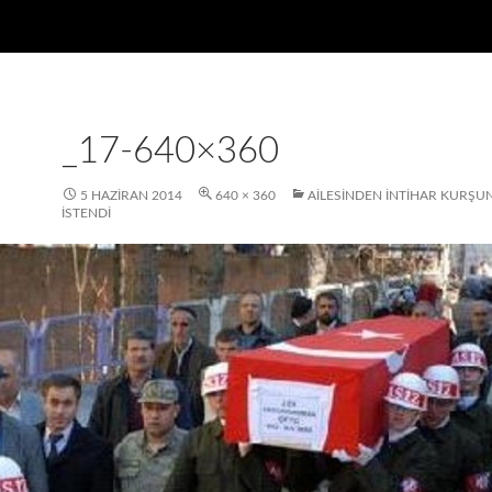
_17-640×360
5 HAZIRAN 2014
640 × 360
AILESINDEN INTIHAR KURŞU
ISTENDI