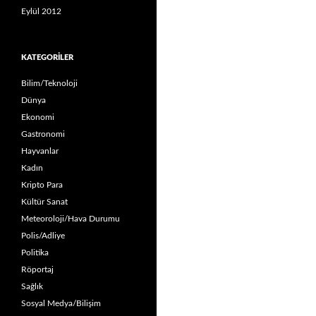
Eylül 2012
KATEGORILER
Bilim/Teknoloji
Dünya
Ekonomi
Gastronomi
Hayvanlar
Kadın
Kripto Para
Kültür Sanat
Meteoroloji/Hava Durumu
Polis/Adliye
Politika
Röportaj
Sağlık
Sosyal Medya/Bilişim