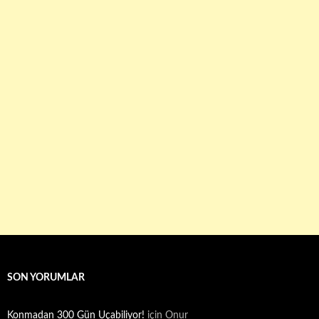
SON YORUMLAR
Konmadan 300 Gün Uçabiliyor!
için
Onur