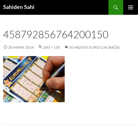
Ara
Sahiden Sahi
İÇERIĞE
BIRINCI
ATLA
MENÜ
458792856764200150
30 MAYIS 2014
200 × 150
50 MILYON EURO’LUK BAĞIŞ!