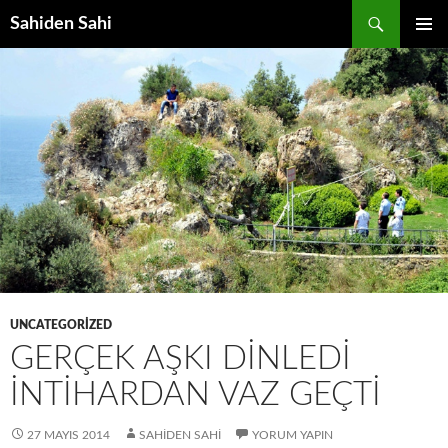
Ara
Sahiden Sahi
İÇERIĞE
BIRINCI
ATLA
MENÜ
UNCATEGORIZED
GERÇEK AŞKI DINLEDI
İNTIHARDAN VAZ GEÇTI
27 MAYIS 2014
SAHIDEN SAHI
YORUM YAPIN