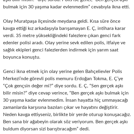
bulmak için 30 yaşıma kadar evlenmedim” cevabıyla ikna etti.
Olay Muratpaşa ilçesinde meydana geldi. Kısa süre önce
kavga ettiği kız arkadaşıyla barışamayan E. Ç, intihara karar
verdi. 35 metre yüksekliğindeki falezlere çıkan genci fark
edenler polisi aradı. Olay yerine sevk edilen polis, itfaiye ve
sağlık ekipleri genci falezlerden indirmek için yarım saat
boyunca konuştu.
Genci ikna etmek için olay yerine gelen Bahçelievler Polis
Merkezi’nde görevli polis memuru Erdoğan Tokma, E. Ç’ye
“Çok gençsin değer mi?” diye sordu. E. Ç, “Sen gerçek aşkı
bilir misin?” diye cevap verince, “Ben gerçek aşkı bulmak için
30 yaşıma kadar evlenmedim. İnsan hayatta hiç ummayacağı
zamanlarda karşısına bazıları çıkar ve hayatını değiştirir.
Neden kavga ettiyseniz, birlikte bir yerde oturup konuşacağız.
Ben sana bir ağabeyin olarak söz veriyorum. Ben gerçek aşkı
buldum diyorsan sizi barıştıracağım” dedi.