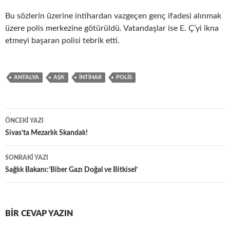
Bu sözlerin üzerine intihardan vazgeçen genç ifadesi alınmak
üzere polis merkezine götürüldü. Vatandaşlar ise E. Ç’yi ikna
etmeyi başaran polisi tebrik etti.
ANTALYA
AŞK
INTIHAR
POLIS
Yazı
ÖNCEKI YAZI
dolaşımı
Sivas’ta Mezarlık Skandalı!
SONRAKI YAZI
Sağlık Bakanı:’Biber Gazı Doğal ve Bitkisel’
BIR CEVAP YAZIN