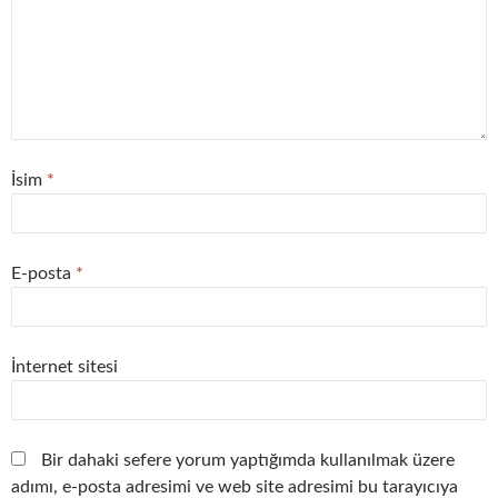
İsim
*
E-posta
*
İnternet sitesi
Bir dahaki sefere yorum yaptığımda kullanılmak üzere
adımı, e-posta adresimi ve web site adresimi bu tarayıcıya