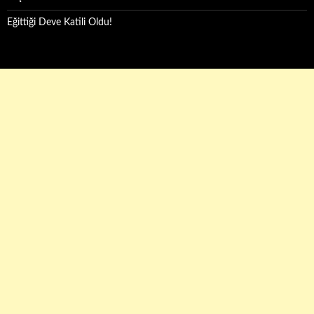
Eğittiği Deve Katili Oldu!